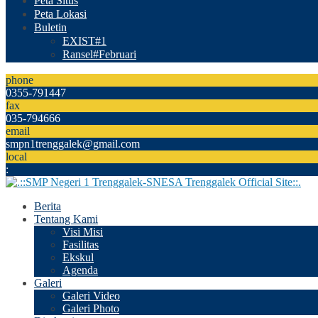
Peta Situs
Peta Lokasi
Buletin
EXIST#1
Ransel#Februari
phone
0355-791447
fax
035-794666
email
smpn1trenggalek@gmail.com
local
:
Berita
Tentang Kami
Visi Misi
Fasilitas
Ekskul
Agenda
Galeri
Galeri Video
Galeri Photo