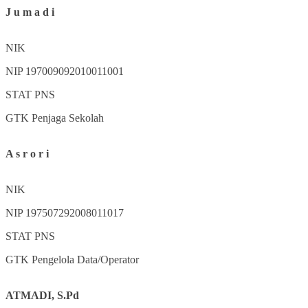
J u m a d i
NIK
NIP
197009092010011001
STAT
PNS
GTK
Penjaga Sekolah
A s r o r i
NIK
NIP
197507292008011017
STAT
PNS
GTK
Pengelola Data/Operator
ATMADI, S.Pd