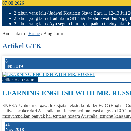
07-08-2026
2 tahun yang lalu
/ Jadwal Kegiatan Siswa Baru 1. 12-13 Juli
2 tahun yang lalu
/ Hadirilahn SNESA Bersholawat dan Ngaj
2 tahun yang lalu
/ Ayo segera buruan, dapatkan tiketnya dan
Anda ada di :
Home
/
Blog Guru
Artikel GTK
8
Feb 2019
artikel oleh : admin
LEARNING ENGLISH WITH MR. RUSS
SNESA-Untuk mengawali kegiatan ekstrakurikuler ECC (English Conv
native speaker dari Australia untuk memberi motivasi anggota ECC un
menyampaikan banyak hal tentang negara Australia, tentang kangguru,
21
Nov 2018