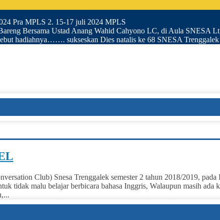
 2024 Pra MPLS 2. 15-17 juli 2024 MPLS
i Bareng Bersama Ustad Anang Wahid Cahyono LC, di Aula SNESA L
 Rebut hadiahnya……. sukseskan Dies natalis ke 68 SNESA Trenggalek
EL
ersation Club) Snesa Trenggalek semester 2 tahun 2018/2019, pada 
tuk tidak malu belajar berbicara bahasa Inggris, Walaupun masih ada 
...